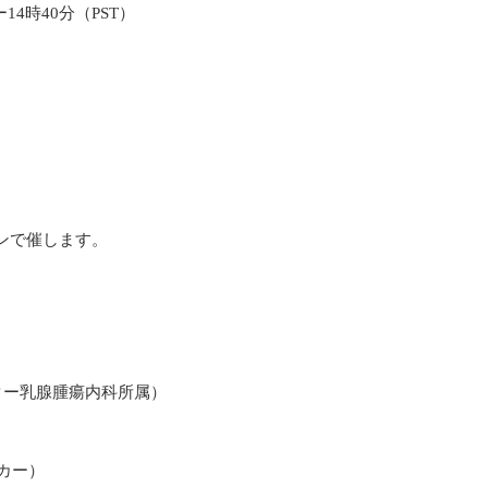
ー14時40分（PST）
)
ンで催します。
。
ター乳腺腫瘍内科所属）
ーカー）