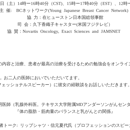
5日（土）14時ー16時40分（CST)、15時ー17時40分（EST）、12時
主 催: BCネットワーク(Young Japanese Breast Cancer Network
協 力：在ヒューストン日本国総領事館
司 会：久下香織子キャスター(米国フジテレビ）
協 賛：Novartis Oncology, Exact Sciences and JAMSNET
の内容と治療、患者が最高の治療を受けるための勉強会をオンライ
, お二人の医師においでいただいてます。
んに(プロフェッショナルスピーカー）に彼女の経験談をお話しいただきます
俊明医師（乳腺外科医。テキサス大学附属MDアンダーソンがんセン
『体の脂肪・筋肉量のバランスと乳がんとの関係』
験者トーク: リップシャツ・信元夏代氏（プロフェッションのスピ