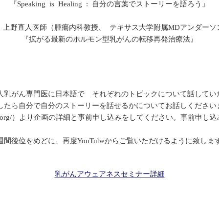
『Speaking is Healing : 自分の言葉でストーリーを語ろう』
演：上野直人医師（腫瘍内科教授、 テキサス大学附属MDアンダーソ
『拡がる最新のホルモン型乳がんの転移再発治療法』
本人乳がん専門医に日本語で それぞれのトピックについて話してい
たどうしたら自分で自分のストーリーを話せるかについてお話しください
bcnetwork.org/）より企画の詳細と事前申し込みをしてください。
、1週間後位をめどに、再度YouTubeからご覧いただける
乳がんアウェアネスセミナー詳細