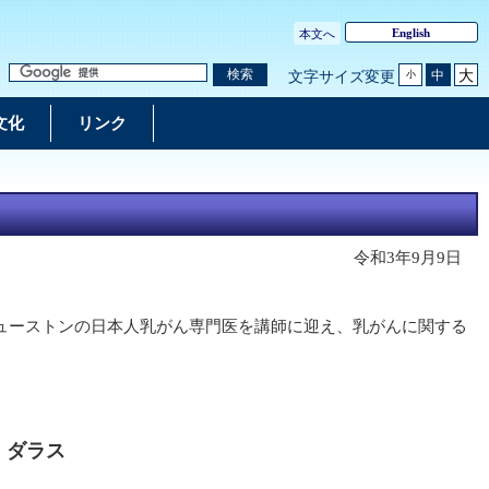
English
本文へ
大
検索
中
文字サイズ変更
小
文化
リンク
令和3年9月9日
ヒューストンの日本人乳がん専門医を講師に迎え、乳がんに関する
 ダラス