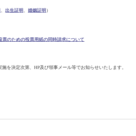
明
、
出生証明
、
婚姻証明
）
投票のための投票用紙の同時請求について
実施を決定次第、HP及び領事メール等でお知らせいたします。