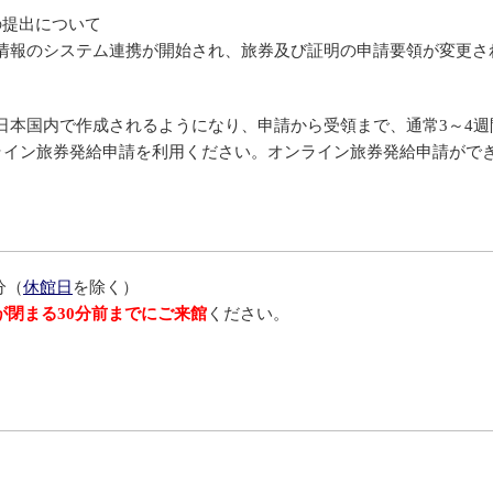
の提出について
籍情報のシステム連携が開始され、旅券及び証明の申請要領が変更さ
、日本国内で作成されるようになり、申請から受領まで、通常3～4
ライン旅券発給申請を利用ください。オンライン旅券発給申請がで
分（
休館日
を除く）
が閉まる30分前までにご来館
ください。