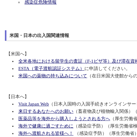
感染症危険情報
米国・日本の出入国関連情報
【米国へ】
全米各地における留学生の査証（F-1ビザ等）及び滞在資格（
ESTA（電子渡航認証システム）
に申請してください。
米国への薬物の持ち込みについて
（在日米国大使館から
【日本へ】
Visit Japan Web
（日本入国時の入国手続きオンラインサー
来日するあなたへのお願い
（畜産物及び植物輸入関係）
医薬品等を海外から購入しようとされる方へ
（厚生労働
海外で健康に過ごすために
（感染症予防）（厚生労働省
海外へ渡航される皆様へ！
（感染症予防）（厚生労働省