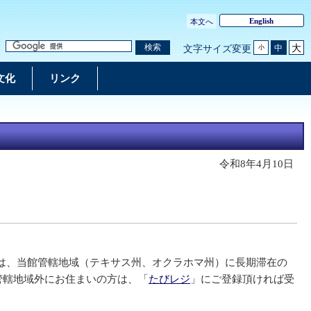
English
本文へ
大
検索
中
文字サイズ変更
小
文化
リンク
令和8年4月10日
は、当館管轄地域（テキサス州、オクラホマ州）に長期滞在の
管轄地域外にお住まいの方は、「
たびレジ
」にご登録頂ければ受