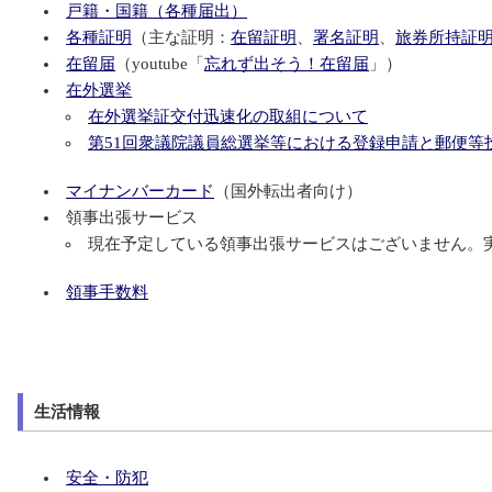
戸籍・国籍（各種届出）
各種証明
（主な証明：
在留証明
、
署名証明
、
旅券所持証
在留届
（youtube「
忘れず出そう！在留届
」）
在外選挙
在外選挙証交付迅速化の取組について
第51回衆議院議員総選挙等における登録申請と郵便等
マイナンバーカード
（国外転出者向け）
領事出張サービス
現在予定している領事出張サービスはございません。
領事手数料
生活情報
安全・防犯