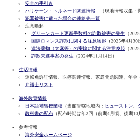
安全の手引き
ハリケーン・トルネード関連情報
（現地情報収集・
犯罪被害に遭った場合の連絡先一覧
注意喚起
グリーンカード更新手数料の詐取被害の発生
（202
国際ロマンス詐欺に関する注意喚起
（2025年4月3
違法薬物（大麻等）の密輸に関する注意喚起
（202
詐欺未遂事案の発生
（2024年11月14日）
生活情報
運転免許証情報、医療関連情報、家庭問題関連、年金
弁護士リスト
海外教育情報
日本語補習授業校
（当館管轄地域内：
ヒューストン
、
教科書の配布
（配布時期は年2回（前期4月頃、後期1
参考情報
海外安全ホームページ