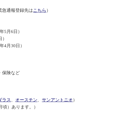
緊急通報登録先は
こちら
）
5年5月6日）
0日）
5年4月30日）
・保険など
ダラス
、
オースチン
、
サンアントニオ
）
0月頃）あります。）