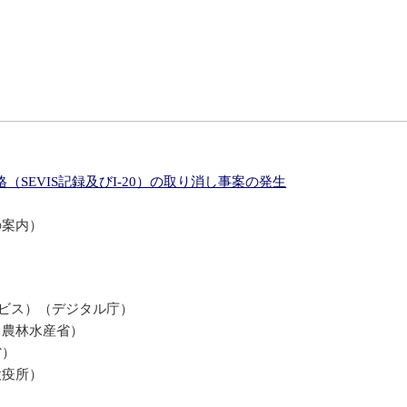
SEVIS記録及びI-20）の取り消し事案の発生
の案内）
ビス）（デジタル庁）
（農林水産省）
省）
検疫所）
）