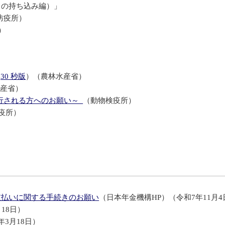
らの持ち込み編）」
防疫所）
）
（
30 秒版
）（農林水産省）
産省）
行される方へのお願い～
（動物検疫所）
疫所）
支払いに関する手続きのお願い
（日本年金機構HP）（令和7年11月4
18日）
年3月18日）