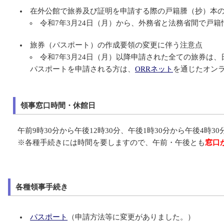
在外公館で旅券及び証明を申請する際の戸籍謄（抄）本
令和7年3月24日（月）から、外務省と法務省間で戸
旅券（パスポート）の作成要領の変更に伴う注意点
令和7年3月24日（月）以降申請された全ての旅券は
パスポートを申請される方は、
ORRネット
を通じたオン
領事窓口時間・休館日
午前9時30分から午後12時30分、午後1時30分から午後4時30
※各種手続きには時間を要しますので、午前・午後とも
窓口
各種領事手続き
パスポート
（申請方法等に変更がありました。）