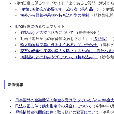
植物防疫に係るウェブサイト「よくあるご質問（海外か
植物にも検疫が必要です（旅行者（携行品））
（植物
海外から野菜や果物を持ち込む際の規制
（植物防疫所
動物検疫に係るウェブサイト
肉製品などの持ち込みについて
（動物検疫所）
動画「海外からの家畜伝染病を防げ！」（
15 秒版
） 
輸入動物検疫等に係るよくあるお問い合わせ
（農林水
家畜の伝染性疾病の侵入を防止するために～海外へ旅
肉製品などのおみやげについて（持ち込み）
（動物検
新着情報
日本国外の金融機関で年金を受け取っている方への年金
民法改正に伴う嫡出推定等の見直しについて
（令和6年3月
戸籍情報連携開始に伴う取り扱いの変更について
（令和6