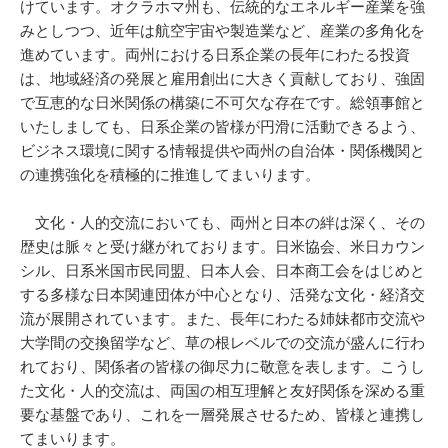
けています。オクラホマ州も、伝統的なエネルギー産業を強
みとしつつ、近年は航空宇宙や製造業など、産業の多角化を
進めています。両州における日系企業の長年にわたる投資
は、地域経済の発展と雇用創出に大きく貢献しており、強固
で互恵的な日米関係の構築に不可欠な存在です。総領事館と
いたしましても、日系企業の皆様が円滑に活動できるよう、
ビジネス環境に関する情報提供や両州の自治体・関係機関と
の連携強化を積極的に推進してまいります。
文化・人的交流においても、両州と日本の絆は深く、その
歴史は脈々と受け継がれております。日米協会、米日カウン
シル、日系米国市民同盟、日本人会、日本商工会をはじめと
する多様な日本関連団体が中心となり、活発な文化・経済交
流が展開されています。また、長年にわたる姉妹都市交流や
大学間の交換留学など、草の根レベルでの交流が盛んに行わ
れており、関係者の皆様の御尽力に敬意を表します。こうし
た文化・人的交流は、両国の相互理解と友好関係を深める重
要な基盤であり、これを一層発展させるため、皆様と連携し
てまいります。