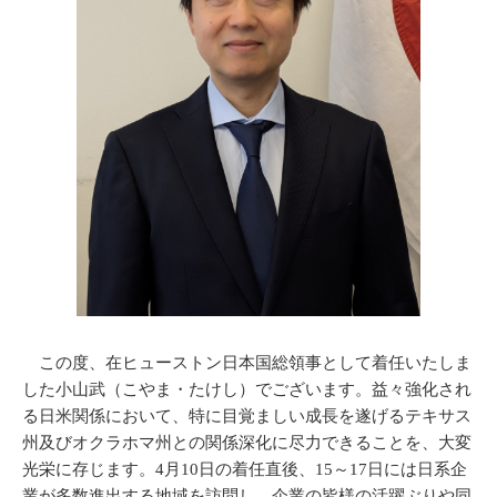
この度、在ヒューストン日本国総領事として着任いたしま
した小山武（こやま・たけし）でございます。益々強化され
る日米関係において、特に目覚ましい成長を遂げるテキサス
州及びオクラホマ州との関係深化に尽力できることを、大変
光栄に存じます。4月10日の着任直後、15～17日には日系企
業が多数進出する地域を訪問し、企業の皆様の活躍ぶりや同