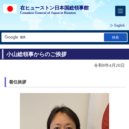
在ヒューストン日本国総領事館
Consulate-General of Japan in Houston
English
検索
小山総領事からのご挨拶
令和8年4月20日
着任挨拶