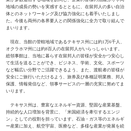
地域の成長の勢いを実感するとともに、在留邦人の多い自治
体とのネットワーキング及び協力強化にも着手いたしまし
た。今後も両州の各界要人との関係強化に全力で取り組んで
まいります。
現在、当館の管轄地域であるテキサス州には約1万6千人、
オクラホマ州には約8百人の在留邦人がいらっしゃいます。
総領事館は、当地に暮らす在留邦人の皆様が安全かつ安心し
て生活を送ることができ、ビジネス、学術、文化、スポーツ
など幅広い分野でご活躍できるよう、また、渡航者の皆様が
安全にご旅行いただけるよう、旅券及び各種証明業務、邦人
保護、情報発信など、領事サービスの一層の充実に努めてま
いります。
テキサス州は、豊富なエネルギー資源、堅固な産業基盤、
持続的な人口増加を背景に、「米国経済を牽引するエンジ
ン」としての役割を担っています。石油・ガス等のエネルギ
ー産業に加え、航空宇宙、医療など、多様な産業が発展を続