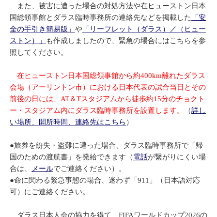
また、被害に遭った場合の対処方法や在ヒューストン日本
国総領事館とダラス臨時事務所の連絡先などを掲載した
「安
全の手引き簡易版」
や
「リーフレット（ダラス）
／（ヒュー
ストン）」
も作成しましたので、緊急の場合にはこちらを参
照してください。
在ヒューストン日本国総領事館から約400km離れたダラス
会場（アーリントン市）における日本代表の試合当日とその
前後の日には、AT＆Tスタジアムから徒歩約15分のチョクト
ー・スタジアム内にダラス臨時事務所を設置します。
（
詳し
い場所、開所時間、連絡先はこちら
）
●旅券を紛失・盗難に遭った場合、ダラス臨時事務所で「帰
国のための渡航書」を発給できます（
電話
が繋がりにくい場
合は、
メール
でご連絡ください）。
●命に関わる緊急事態の場合、迷わず「911」（日本語対応
可）にご連絡ください。
ダラス日本人会の協力を得て、FIFAワールドカップ2026の