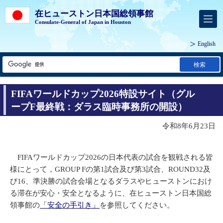
在ヒューストン日本国総領事館
Consulate-General of Japan in Houston
English
検索
FIFAワールドカップ2026特設サイト（グル
ープF最終戦：ダラス臨時事務所の開設）
令和8年6月23日
FIFAワールドカップ2026の日本代表の試合を観戦される皆
様にとって，GROUP Fの第1試合及び第3試合、ROUND32及
び16、準決勝の試合会場となるダラスやヒューストンにおけ
る滞在が安心・安全となるように、在ヒューストン日本国総
領事館の
「安全の手引き」
を参照してください。