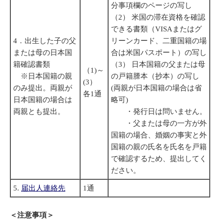
分事項欄のページの写し
（2） 米国の滞在資格を確認
できる書類（VISAまたはグ
4．出生した子の父
リーンカード、二重国籍の場
または母の日本国
合は米国パスポート）の写し
籍確認書類
（3） 日本国籍の父または母
（1)～
※日本国籍の親
の戸籍謄本（抄本）の写し
(3）
のみ提出。両親が
(両親が日本国籍の場合は省
各1通
日本国籍の場合は
略可)
両親とも提出。
・発行日は問いません。
・父または母の一方が外
国籍の場合、婚姻の事実と外
国籍の親の氏名を氏名を戸籍
で確認するため、提出してく
ださい。
5.
届出人連絡先
1通
＜注意事項＞