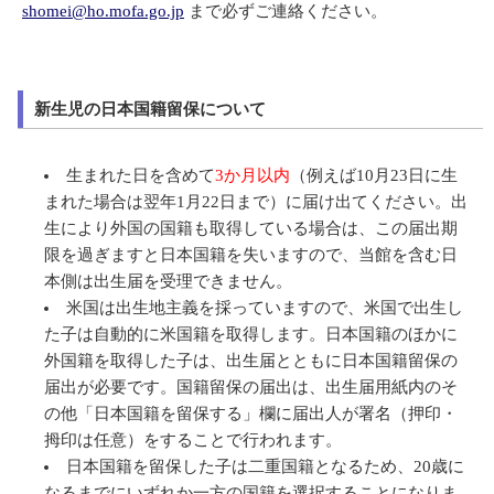
shomei@ho.mofa.go.jp
まで必ずご連絡ください。
​新生児の日本国籍留保について
生まれた日を含めて
3か月以内
（例えば10月23日に生
まれた場合は翌年1月22日まで）に届け出てください。出
生により外国の国籍も取得している場合は、この届出期
限を過ぎますと日本国籍を失いますので、当館を含む日
本側は出生届を受理できません。
米国は出生地主義を採っていますので、米国で出生し
た子は自動的に米国籍を取得します。日本国籍のほかに
外国籍を取得した子は、出生届とともに日本国籍留保の
届出が必要です。国籍留保の届出は、出生届用紙内のそ
の他「日本国籍を留保する」欄に届出人が署名（押印・
拇印は任意）をすることで行われます。
日本国籍を留保した子は二重国籍となるため、20歳に
なるまでにいずれか一方の国籍を選択することになりま