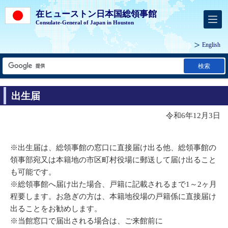
在ヒューストン日本国総領事館
Consulate-General of Japan in Houston
English
検索
出生届
令和6年12月3日
※出生届は、総領事館の窓口に直接届け出る他、総領事館の
領事部宛又は本籍地の市区町村役場に郵送して届け出ること
も可能です。
※総領事館へ届け出た場合、戸籍に記載されるまで1～2ヶ月
程要します。お急ぎの方は、本籍地役場の戸籍係に直接届け
出ることをお勧めします。
※当館窓口で届出される場合は、ご来館前に