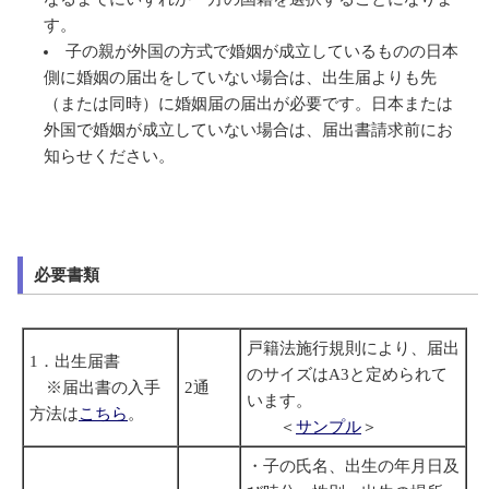
す。
子の親が外国の方式で婚姻が成立しているものの日本
側に婚姻の届出をしていない場合は、出生届よりも先
（または同時）に婚姻届の届出が必要です。日本または
外国で婚姻が成立していない場合は、届出書請求前にお
知らせください。
必要書類
戸籍法施行規則により、届出
1．出生届書
のサイズはA3と定められて
※届出書の入手
2通
います。
方法は
こちら
。
＜
サンプル
＞
・子の氏名、出生の年月日及