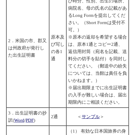
び時分、性別、出生の場所、
病院名、母の氏名の記載があ
るLong Formを提出してくだ
さい。（Short Formは受付不
可。）
原本及
※原本の返却を希望する場合
2．米国の市、郡又
び写し
は、原本1通とコピー2通、
は州政府が発行し
の各1
返信用封筒（宛名を記載、送
た出生証明書
通
料分の切手を貼付）を同封し
てください。（郵送中の紛失
については、当館は責任を負
いかねます。）
※届出期限までに出生証明書
の入手が難しい場合は、届出
期限内にご相談ください。
3．出生証明書の抄
2通
＜
サンプル
＞
訳(
Word
/
PDF
)
（1） 有効な日本国旅券の身